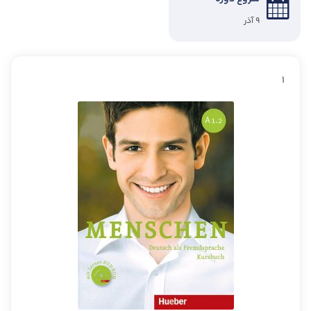
۹ آذر
1