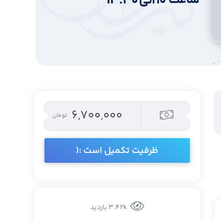
۶,۷۰۰,۰۰۰
تومان
ظرفیت تکمیل است :(
3.42k بازدید