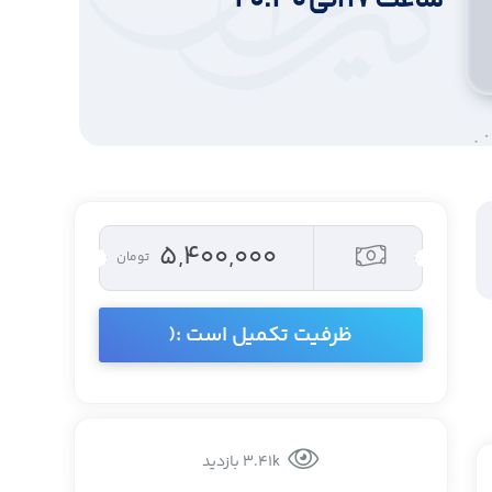
۵,۴۰۰,۰۰۰
تومان
ظرفیت تکمیل است :(
3.41k بازدید