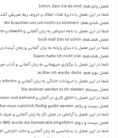
فصل پانزدهم: Schön, dass Sie da sind
شما در این فصل با دایره لغات املاک و حروف ربط تعریفی آشن
فصل شانزدهم: Wir brauchen uns um nichts zu kümmern
شما در این فصل با نامه اعتراض به زبان آلمانی و obwohl و trotzdem آشنا می شوید
فصل هفدهم: Guck mal! Das ist schön
شما در این فصل با دنیای رایانه به زبان آلمانی و زمان آینده د
فصل هجدهم: Davon halte ich nicht viel
شما در این فصل با برگزاری میهمانی به زبان آلمانی و آداب م
فصل نوزدهم: Je älter ich wurde, desto
شما در این فصل با حیوانات خانگی به زبان آلمانی و zu + Infinitiv آشنا می شوید
فصل بیستم: Die anderen werden es dir danken
شما در این فصل با اخلاق کاری در آلمان و bevor und während آشنا می شوید
فصل بیست و یکم: Vorher muss natürlich fleißig geübt werden
شما در این فصل با آرامش در محل کار به زبان آلمانی و صرف 
فصل بیست و دوم: In der BRD wurde die Demokratie eingeführt
شما در این فصل با بدشانسی به زبان آلمانی و حالت التزامی ا